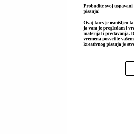
Probudite svoj uspavani 
pisanja!
Ovaj kurs je osmišljen t
ja vam je pregledam i v
materijal i predavanja.
D
vremena posvetite vašem s
kreativnog pisanja je stv