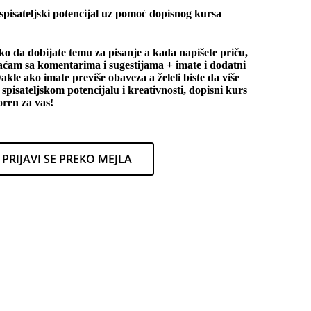
spisateljski potencijal uz pomoć dopisnog kursa
ako da
dobijate temu za pisanje a kada napišete priču,
raćam sa komentarima
i sugestijama + imate i dodatni
akle ako imate previše obaveza a želeli biste da više
pisateljskom potencijalu i kreativnosti, dopisni kurs
oren za vas!
PRIJAVI SE PREKO MEJLA